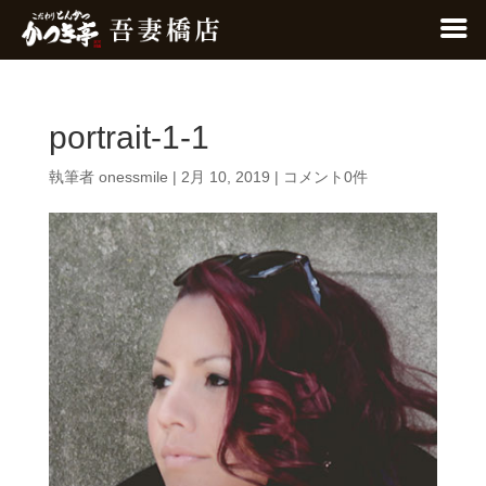
portrait-1-1
執筆者
onessmile
|
2月 10, 2019
|
コメント0件