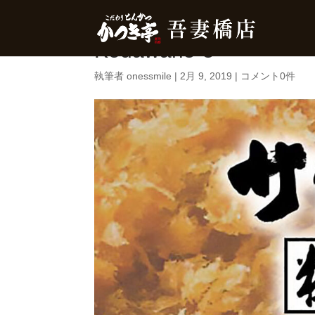
Kodawari5-5
執筆者
onessmile
|
2月 9, 2019
|
コメント0件