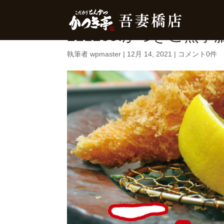
211209.かつきご無事
執筆者
wpmaster
|
12月 14, 2021
|
コメント0件